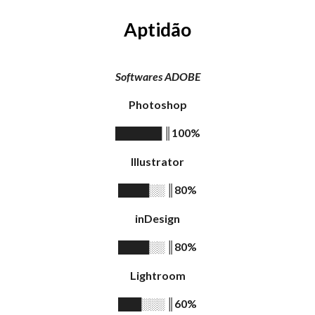
Aptidão
Softwares ADOBE
Photoshop
║
100%
██████
Illustrator
║
80%
████░░
inDesign
║
80%
████░░
Lightroom
║
6
0%
███░░░