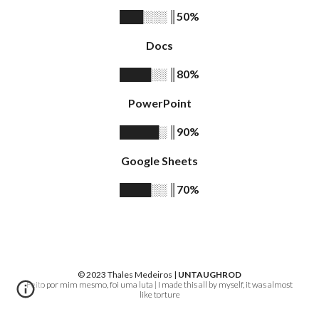
║
5
0%
███░░░
Docs
║
80%
████░░
PowerPoint
║
9
0%
█████░
Google Sheets
║
7
0%
████░░
© 2023 Thales Medeiros |
UNTAUGHROD
Feito por mim mesmo, foi uma luta | I made this all by myself, it was almost
like torture