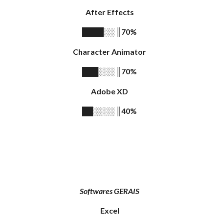
After Effects
║
7
0%
████░░
Character Animator
║
7
0%
███░░░
Adobe XD
║
4
0%
██░░░░
Softwares
GERAIS
Excel