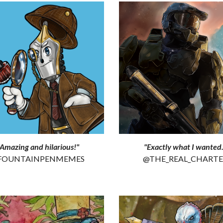
Amazing and hilarious!
"
"
Exactly what I wanted
FOUNTAINPENMEMES
@THE_REAL_CHARTE