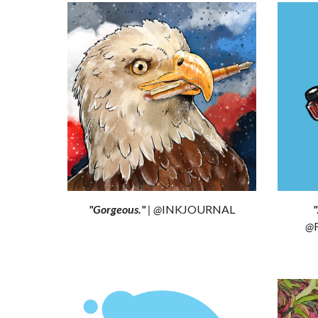
"Gorgeous."
| @
INKJOURNAL
"
@