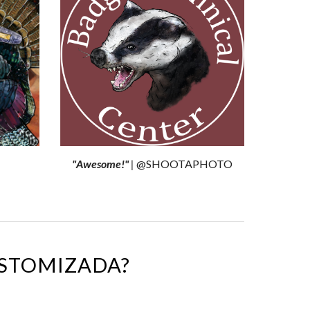
"
Awesome
!"
|
@SHOOTAPHOTO
STOMIZADA?