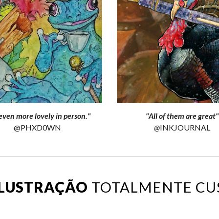
 even more lovely in person
."
"
All of them are great
"
@
PHXD0WN
@
INKJOURNAL
ILUSTRAÇÃO
TOTALMENTE CU