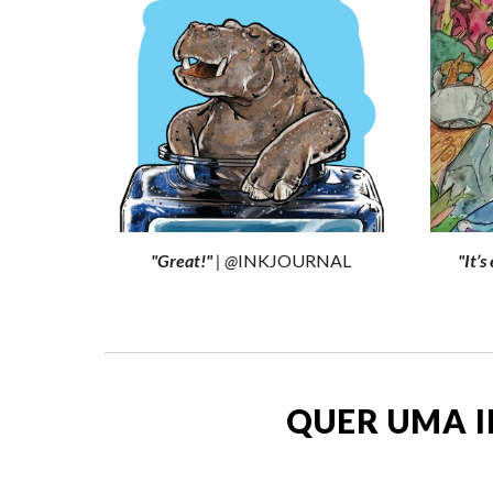
"
Great!
"
| @
INKJOURNAL
"
It’s
QUER UMA 