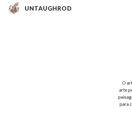
UNTAUGHROD
Sk
O ar
arte p
paisag
para c