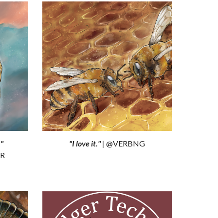
.
"
"
I love it
."
|
@
VERBNG
R