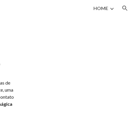
HOME
ion
e
as de
te, uma
contato
mágica