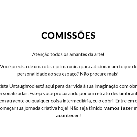
ip to main content
Skip to navigat
COMISSÕES
Atenção todos os amantes da arte!
Você precisa de uma obra-prima única para adicionar um toque d
personalidade ao seu espaço? Não procure mais!
tista Untaughrod está aqui para dar vida à sua imaginação com obr
ersonalizadas. Esteja você procurando por um retrato deslumbran
em atraente ou qualquer coisa intermediária, eu o cobri. Entre em 
omeçar sua jornada criativa hoje! Não seja tímido,
vamos fazer 
acontecer!